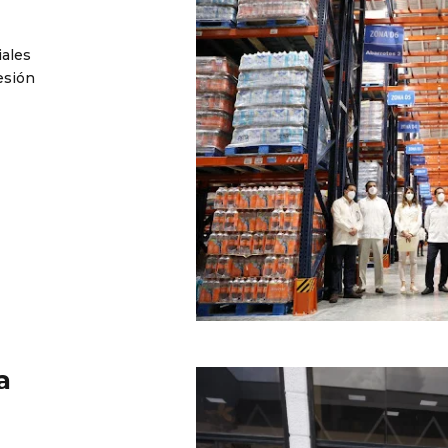
iales
esión
a