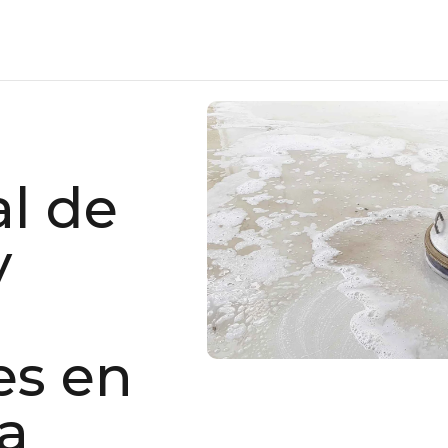
al de
y
es en
a